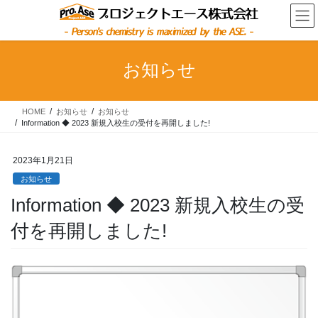
コ
ナ
ン
ビ
テ
ゲ
ン
ー
ツ
シ
お知らせ
へ
ョ
ス
ン
キ
に
HOME
お知らせ
お知らせ
Information ◆ 2023 新規入校生の受付を再開しました!
ッ
移
プ
動
2023年1月21日
お知らせ
Information ◆ 2023 新規入校生の受
付を再開しました!