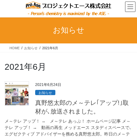
コ
ナ
ン
ビ
テ
ゲ
ン
ー
ツ
シ
お知らせ
へ
ョ
ス
ン
キ
に
HOME
お知らせ
2021年6月
ッ
移
プ
動
2021年6月
2021年6月24日
お知らせ
真野悠太郎のメ～テレ｢アップ!｣取
材が､放送されました。
メ～テレ アップ！ → メ～テレ あっぷ！ ホームページ記事 メ～
テレ アップ！ → 動画の再生 メッドエース スタディスペースで､
エグゼクティブ アドバイザーを務める真野悠太郎。昨日のメ～テ